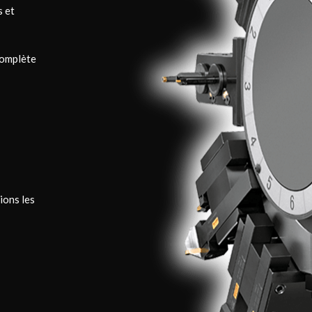
s et
omplète
ions les